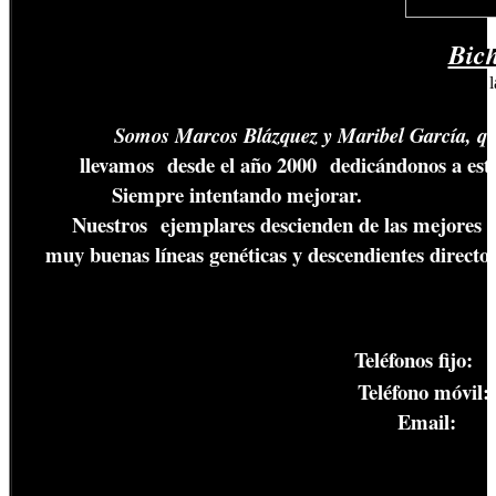
Bic
Reemplaza este texto con el tuyo. Eso
texto, marcándole con el ratón y pinchando l
Somos Marcos Blázquez y Maribel García, que
llevamos desde el año 2000 dedicándonos a esta gra
Siempre intentando mejorar.
Nuestros ejemplares descienden de las mejores lín
muy
buenas líneas genéticas y descendientes di
Teléfonos fijo:
Teléfono móvil:
Email: